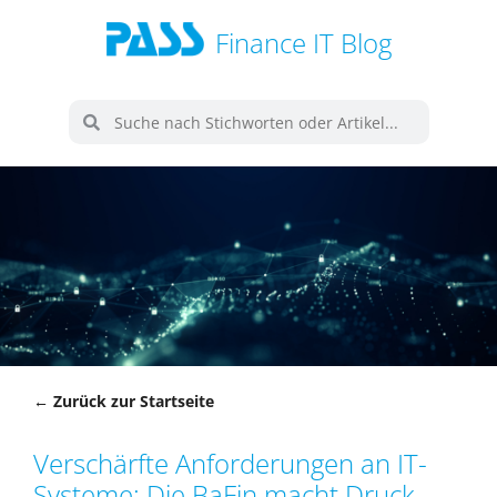
Finance IT Blog
← Zurück zur Startseite
Verschärfte Anforderungen an IT-
Systeme: Die BaFin macht Druck